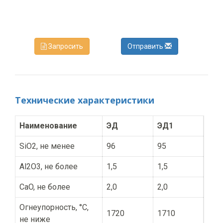
Запросить
Отправить
Технические характеристики
Наименование
ЭД
ЭД1
SiO2, не менее
96
95
Al2O3, не более
1,5
1,5
CaO, не более
2,0
2,0
Огнеупорность, °С,
1720
1710
не ниже