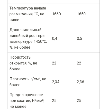
Температура начала
размягчения, °С, не
1660
1650
ниже
Дополнительный
линейный рост при
0,4
0,5
температуре 1450°С,
%, не более
Пористость
открытая, %, не
22
22
более
Плотность, г/см³, не
2,34
2,36
более
Предел прочности
при сжатии, Н/мм²,
25
25
не менее