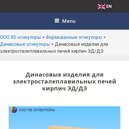
EN
Skip
Menu
to
content
ООО RS огнеупоры
>
Формованные огнеупоры
>
Динасовые огнеупоры
>
Динасовые изделия для
электросталеплавильных печей кирпич ЭД/ДЭ
Динасовые изделия для
электросталеплавильных печей
кирпич ЭД/ДЭ