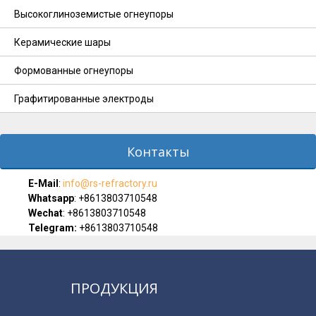
Высокоглиноземистые огнеупоры
Керамические шары
Формованные огнеупоры
Графитированные электроды
Контакты
E-Мail
:
info@rs-refractory.ru
Whatsapp
:
+8613803710548
Wechat
: +8613803710548
Telegram:
+8613803710548
ПРОДУКЦИЯ