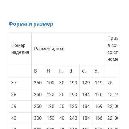
Объемная
плотность г/
3,0
2,95
см3, ≥
Форма и размер
Прочность на
60
50
сжатие МПа, ≥
Применен
Номер
в сочетан
Размеры, мм
Температура
изделия
со стакан
начала
номеров
1700
1700
размягчения
°C, ≥
B
H
h
d
d
d
1
1
2
37
250
100
30
190
129
119
25
38
250
120
30
190
144
126
15, 19, 26
39
250
120
30
225
184
169
22, 30
40
300
150
40
240
184
166
22, 30