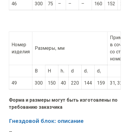
46
300
75
–
–
–
160
152
21, 2
Применен
Номер
в сочетан
Размеры, мм
изделия
со стакан
номеров
B
H
h
d
d
d
1
1
2
49
300
150
40
220
144
159
31, 32, 33,
Форма и размеры могут быть изготовлены по
требованию заказчика
Гнездовой блок: описание