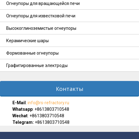
Огнеупоры для вращающейся печи
Огнеупоры для известковой печи
Высокоглиноземистые огнеупоры
Керамические шары
Формованные огнеупоры
Графитированные электроды
Контакты
E-Мail
:
info@rs-refractory.ru
Whatsapp
:
+8613803710548
Wechat
: +8613803710548
Telegram:
+8613803710548