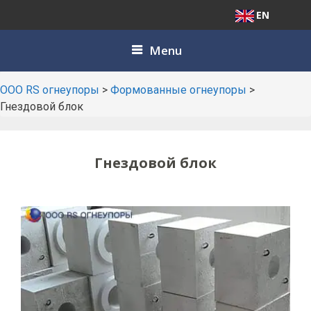
EN
Skip
Menu
to
content
ООО RS огнеупоры
>
Формованные огнеупоры
>
Гнездовой блок
Гнездовой блок