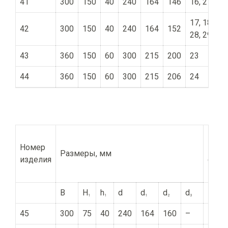
41
300
150
40
240
164
146
16, 27
17, 18, 20,
42
300
150
40
240
164
152
28, 29
43
360
150
60
300
215
200
23
44
360
150
60
300
215
206
24
Прим
Номер
в со
Размеры, мм
изделия
со с
номе
B
H
h
d
d
d
d
1
1
1
2
3
45
300
75
40
240
164
160
–
17, 1