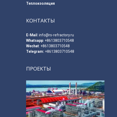
Теплоизоляция
КОНТАКТЫ
E-Мail
:
info@rs-refractory.ru
Whatsapp
:
+8613803710548
Wechat
: +8613803710548
Telegram:
+8613803710548
ПРОЕКТЫ