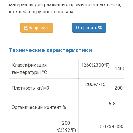
материалы для различных промышленных печей,
ковшей, погружного стакана.
Запросить
Отправить
Технические характеристики
Классификация
1260(2300℉)
1400(25
температуры °С
200+/-15
Плотность кг/м3
200+/-1
6-8
Органический контент %
200
0.075-0.085
ºC(392℉)