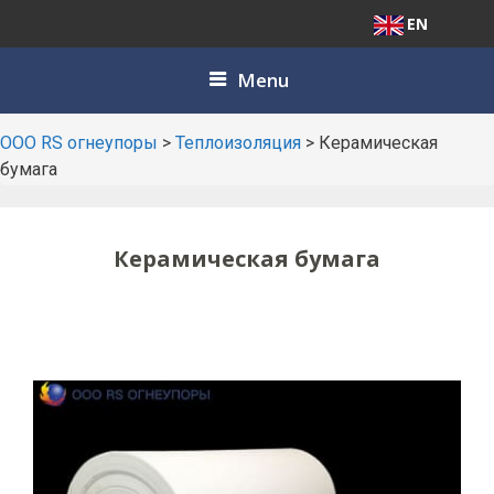
EN
Skip
Menu
to
content
ООО RS огнеупоры
>
Теплоизоляция
>
Керамическая
бумага
Керамическая бумага