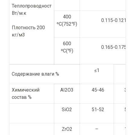
Теплопроводност
Вт/м.к
400
0.115-0.121
ºC(752℉)
Плотность 200
кг/м3
600
0.165-0.175
ºC(℉)
≤1
≤2
Содержание влаги %
Химический
AI2O3
45-46
38-4
состав %
SiO2
51-52
51-5
ZrO2
–
15-1