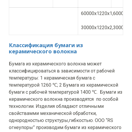
60000x1220x1,60000x6
30000x1220x2,30000x6
20000x1220x3,20000x6
Классификация
бумаги из
Технические характеристики
керамического волокна
изделия мм
15000x1220x4,15000x6
Бумага из керамического волокна может
12000x1220x5,12000x6
классифицироваться в зависимости от рабочей
температуры: 1 керамическая бумага с
10000x1220x6,10000x6
температурой 1260 ℃; 2 Бумага из керамической
бумаги с рабочей температурой 1400 ℃. Бумаги из
керамического волокна производятся по особой
технологии. Изделия обладают отличными
свойствамми механической обработки,
однородностью структуры,гибкостью. ООО “RS
огнеупоры” производим бумаги из керамического