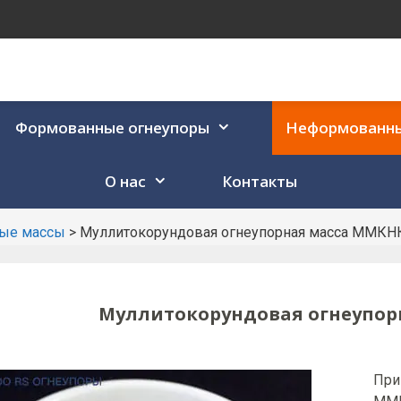
Формованные огнеупоры
Неформованны
О нас
Контакты
ые массы
>
Муллитокорундовая огнеупорная масса ММКНК
Муллитокорундовая огнеупорн
При