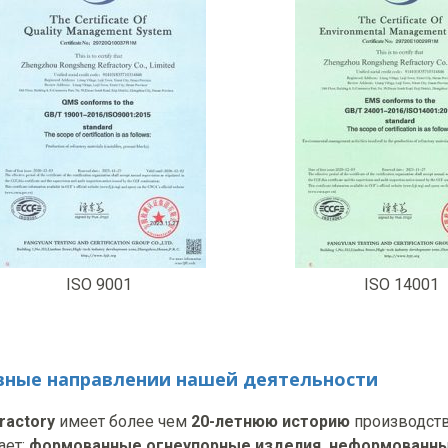
ISO 9001
ISO 14001
вные направлении нашей деятельности
ractory
имеет более чем
20-летнюю историю
производств
ает:
формованные огнеупорные изделия, н
еформованные