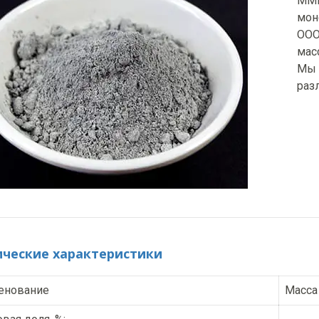
ММК
мон
ООО
мас
Мы 
раз
ические характеристики
енование
Масса