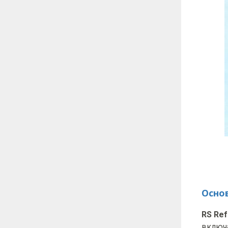
Осно
RS Ref
включ