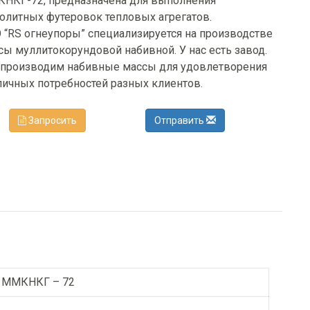
НКГ-72, предназначена для выполнения
олитных футеровок тепловых агрегатов.
 “RS огнеупоры” специализируется на производстве
сы муллитокорундовой набивной. У нас есть завод.
производим набивные массы для удовлетворения
личных потребностей разных клиентов.
Запросить
Отправить
 ММКНКГ – 72