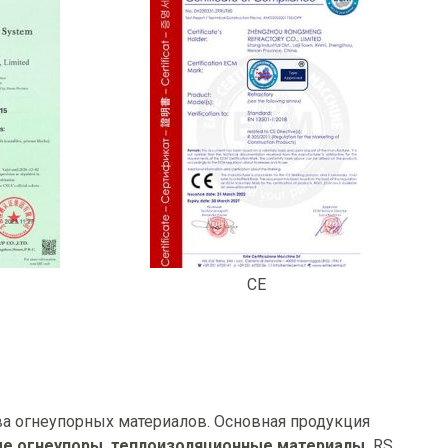
CE
а огнеупорных материалов. Основная продукция
 огнеупоры, т
еплоизоляционные материалы.
RS