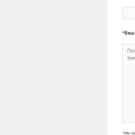
*
Ваш 
*Мы ув