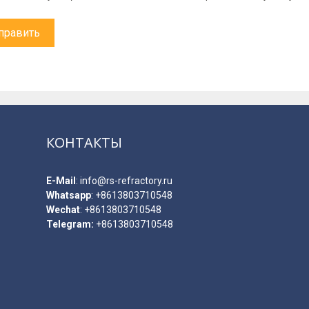
КОНТАКТЫ
E-Мail
:
info@rs-refractory.ru
Whatsapp
:
+8613803710548
Wechat
: +8613803710548
Telegram:
+8613803710548