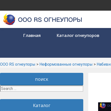
Skip
to
content
Главная
Каталог огнеупоров
ООО RS огнеупоры
>
Неформованные огнеупоры
>
Набивн
поиск
Search
for:
Каталог