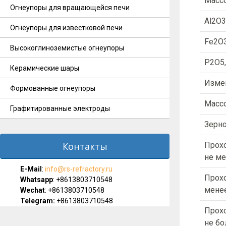
Массо
Огнеупоры для вращающейся печи
Al2O3
Огнеупоры для известковой печи
Fe2O3
Высокоглиноземистые огнеупоры
P2O5,
Керамические шары
Измен
Формованные огнеупоры
Массо
Графитированные электроды
Зерно
Контакты
Прохо
не м
E-Мail
:
info@rs-refractory.ru
Прохо
Whatsapp
:
+8613803710548
мене
Wechat
: +8613803710548
Telegram:
+8613803710548
Прохо
не бо