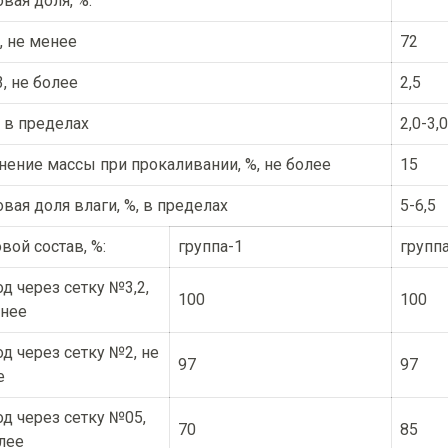
вая доля, %:
, не менее
72
, не более
2,5
 в пределах
2,0-3,0
ение массы при прокаливании, %, не более
15
вая доля влаги, %, в пределах
5-6,5
вой состав, %:
группа-1
групп
д через сетку №3,2,
100
100
енее
д через сетку №2, не
97
97
е
д через сетку №05,
70
85
лее