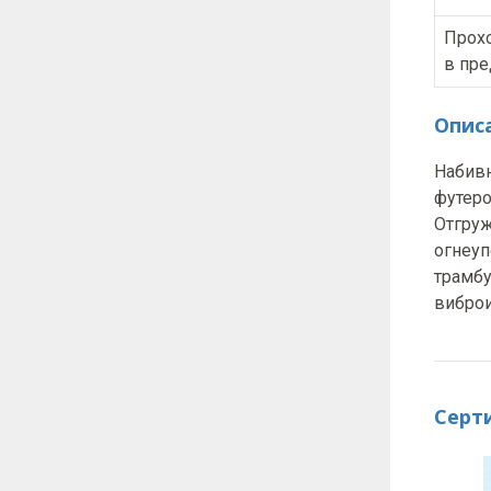
Прохо
в пре
Опис
Набивн
футеро
Отгруж
огнеуп
трамбу
виброи
Серт