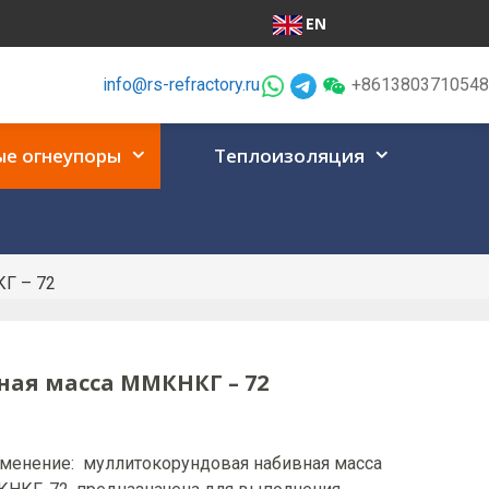
EN
info@rs-refractory.ru
+8613803710548
е огнеупоры
Теплоизоляция
Г – 72
ая масса ММКНКГ – 72
менение: муллитокорундовая набивная масса