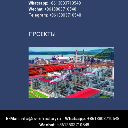
Whatsapp
:
+8613803710548
Wechat
: +8613803710548
Telegram:
+8613803710548
ПРОЕКТЫ
E-Мail:
info@rs-refractory.ru
Whatsapp:
+8613803710548
Wechat:
+8613803710548