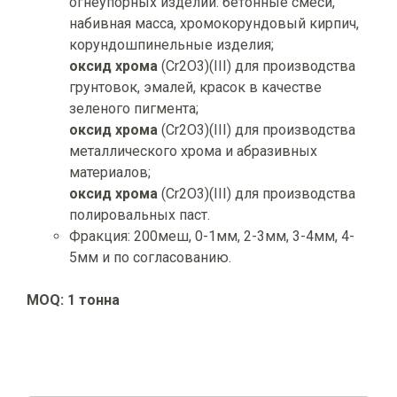
огнеупорных изделий: бетонные смеси,
набивная масса, хромокорундовый кирпич,
корундошпинельные изделия;
о
ксид
хрома
(Cr2O3)(III) для производства
грунтовок, эмалей, красок в качестве
зеленого пигмента;
о
ксид
хрома
(Cr2O3)(III) для производства
металлического хрома и абразивных
материалов;
о
ксид
хрома
(Cr2O3)(III) для производства
полировальных паст.
Фракция: 200меш, 0-1мм, 2-3мм, 3-4мм, 4-
5мм и по согласованию.
MOQ: 1 тонна