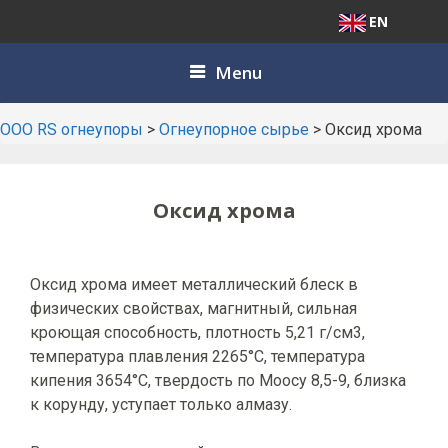
EN
Skip
Menu
to
content
ООО RS огнеупоры
>
Огнеупорное сырье
>
Оксид хрома
Оксид хрома
Оксид хрома имеет металлический блеск в
физических свойствах, магнитный, сильная
кроющая способность, плотность 5,21 г/см3,
температура плавления 2265°C, температура
кипения 3654°C, твердость по Моосу 8,5-9, близка
к корунду, уступает только алмазу.