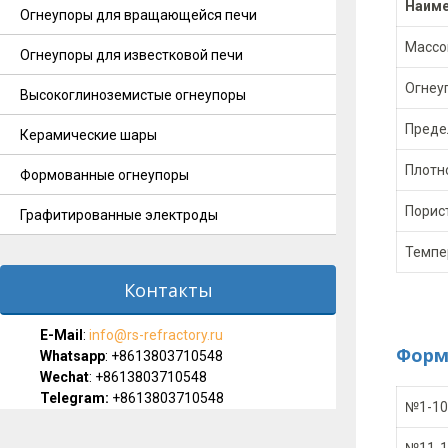
Наиме
Огнеупоры для вращающейся печи
Массов
Огнеупоры для известковой печи
Огнеуп
Высокоглиноземистые огнеупоры
Предел
Керамические шары
Плотно
Формованные огнеупоры
Порист
Графитированные электроды
Темпер
Контакты
E-Мail
:
info@rs-refractory.ru
Форм
Whatsapp
:
+8613803710548
Wechat
: +8613803710548
Telegram:
+8613803710548
№1-10