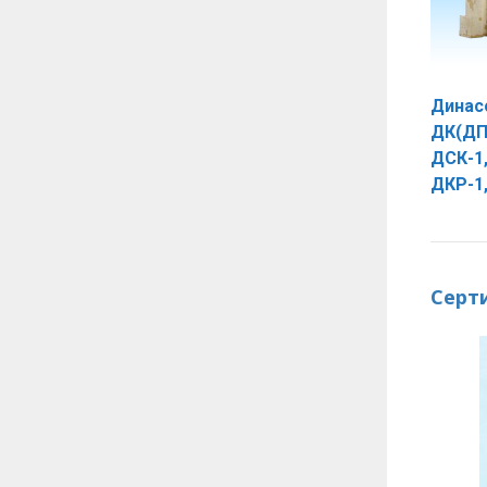
Динас
ДК(ДП
ДСК-1,
ДКР-1,
Серт