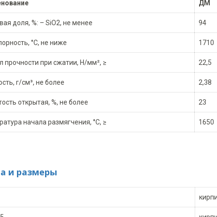
нование
ДМ
ая доля, %: – SiO2, не менее
94
орность, °С, не ниже
1710
 прочности при сжатии, Н/мм², ≥
22,5
сть, г/см³, не более
2,38
ость открытая, %, не более
23
атура начала размягчения, °С, ≥
1650
а и размеры
кирп