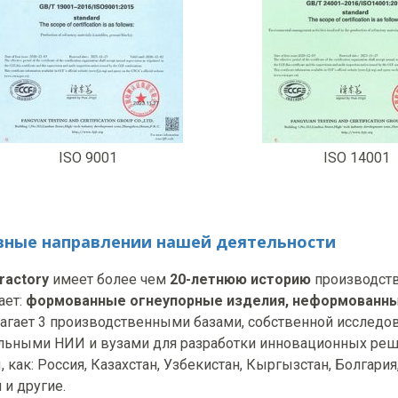
ISO 9001
ISO 14001
вные направлении нашей деятельности
ractory
имеет более чем
20-летнюю историю
производств
ает:
формованные огнеупорные изделия, н
еформованные
агает 3 производственными базами, собственной исследов
ьными НИИ и вузами для разработки инновационных реше
, как: Россия, Казахстан, Узбекистан, Кыргызстан, Болгари
 и другие.