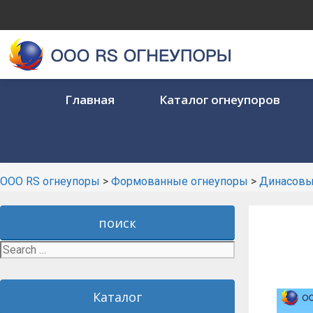
Skip
to
content
Главная
Каталог огнеупоров
ООО RS огнеупоры
>
Формованные огнеупоры
>
Динасовы
поиск
Search
for:
Каталог