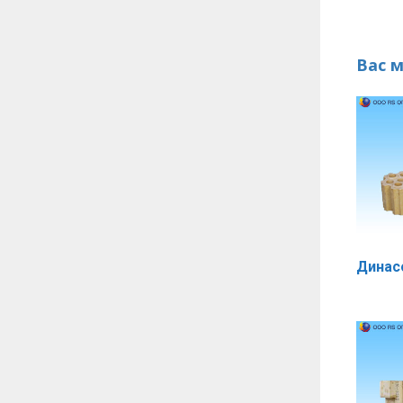
Вас 
Динас