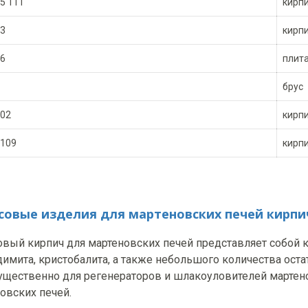
5 111
кирп
3
кирп
6
плит
брус
02
кирп
109
кирп
совые изделия для мартеновских печей кирпи
вый кирпич для мартеновских печей представляет собой 
димита, кристобалита, а также небольшого количества ост
щественно для регенераторов и шлакоуловителей мартено
овских печей.