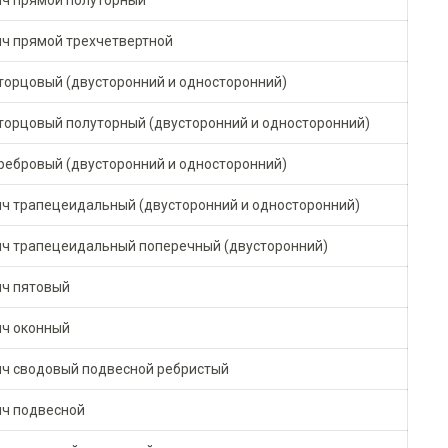
ич прямой полуторный
ич прямой трехчетвертной
торцовый (двусторонний и односторонний)
торцовый полуторный (двусторонний и односторонний)
ребровый (двусторонний и односторонний)
ич трапецеидальный (двусторонний и односторонний)
ич трапецеидальный поперечный (двусторонний)
ич пятовый
ич оконный
ич сводовый подвесной ребристый
ич подвесной