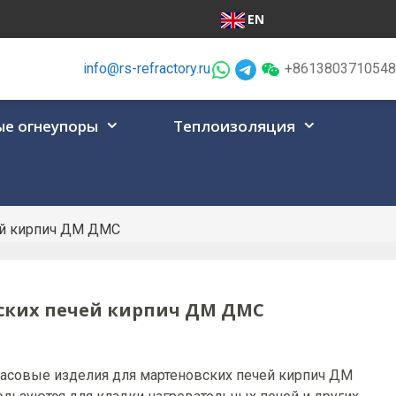
EN
info@rs-refractory.ru
+8613803710548
е огнеупоры
Теплоизоляция
ей кирпич ДМ ДМС
ских печей кирпич ДМ ДМС
асовые изделия для мартеновских печей кирпич ДМ