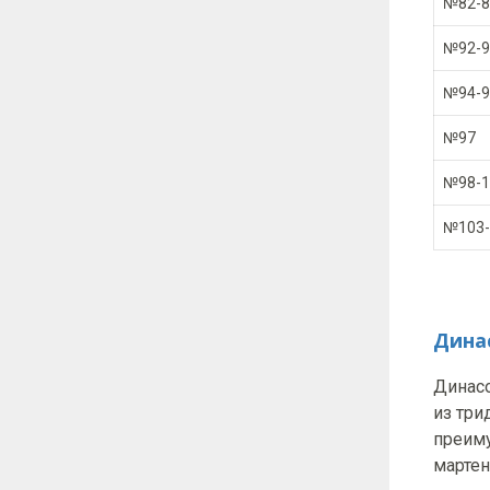
№82-8
№92-9
№94-9
№97
№98-1
№103-
Дина
Динасо
из три
преиму
мартен