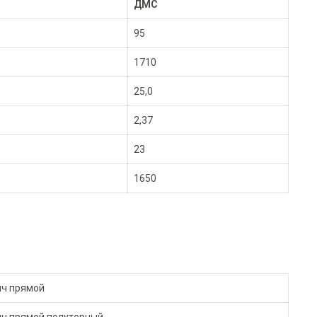
ДМС
95
1710
25,0
2,37
23
1650
ич прямой