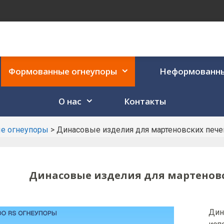
Формованные огнеупоры
Неформованны
О нас
Контакты
е огнеупоры
>
Динасовые изделия для мартеновских печ
Динасовые изделия для мартенов
Дин