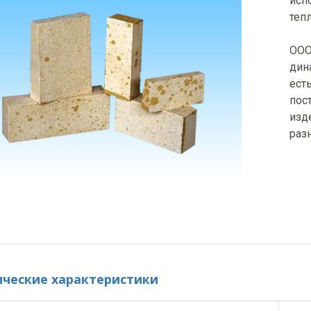
исп
теп
ООО
дин
ест
пос
изд
раз
ические характеристики