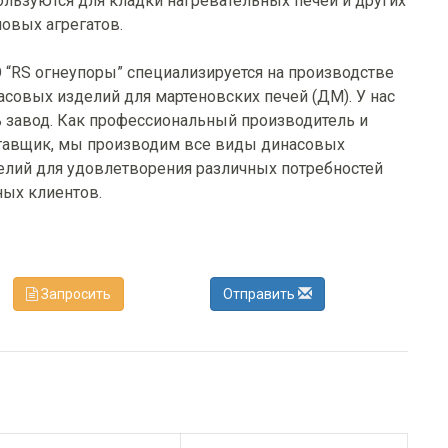
ользуются для кладки нагревательных печей и других
ловых агрегатов.
 “RS огнеупоры” специализируется на производстве
асовых изделий для мартеновских печей (ДМ). У нас
ь завод. Как профессиональный производитель и
тавщик, мы производим все виды динасовых
елий для удовлетворения различных потребностей
ных клиентов.
Запросить
Отправить