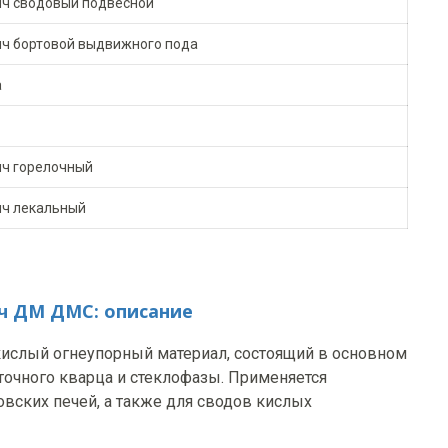
ич сводовый подвесной
ич бортовой выдвижного пода
а
ич горелочный
ич лекальный
ч ДМ ДМС: описание
кислый огнеупорный материал, состоящий в основном
аточного кварца и стеклофазы. Применяется
вских печей, а также для сводов кислых