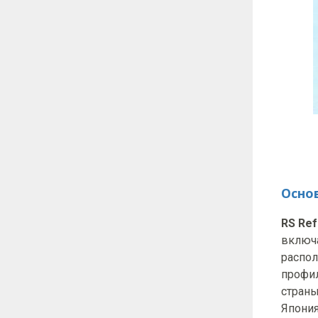
Осно
RS Ref
включ
распол
профил
страны
Япония