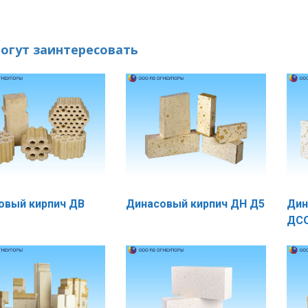
могут заинтересовать
овый кирпич ДВ
Динасовый кирпич ДН Д5
Дин
ДСО