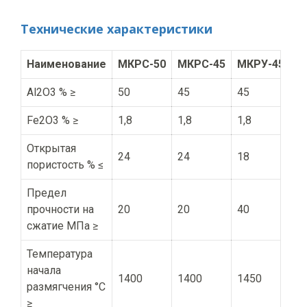
Технические характеристики
Наименование
МКРС-50
МКРС-45
МКРУ-45
Al2O3 % ≥
50
45
45
Fe2O3 % ≥
1,8
1,8
1,8
Открытая
24
24
18
пористость % ≤
Предел
прочности на
20
20
40
сжатие МПа ≥
Температура
начала
1400
1400
1450
размягчения °С
≥