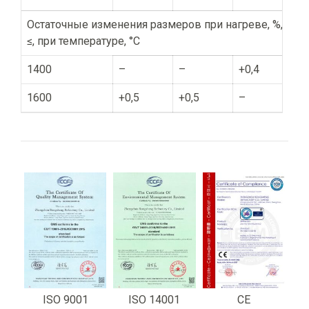
Остаточные изменения размеров при нагреве, %,
≤, при темпера­туре, °С
1400
–
–
+0,4
1600
+0,5
+0,5
–
ISO 9001
ISO 14001
CE