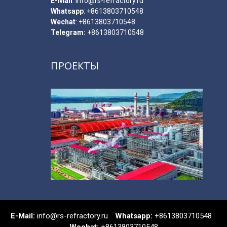
E-Мail
:
info@rs-refractory.ru
Whatsapp
:
+8613803710548
Wechat
: +8613803710548
Telegram:
+8613803710548
ПРОЕКТЫ
E-Мail:
info@rs-refractory.ru
Whatsapp:
+8613803710548
Wechat:
+8613803710548