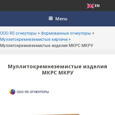
EN
Skip
Menu
to
content
ООО RS огнеупоры
>
Формованные огнеупоры
>
Муллитокремнеземистые кирпичи
>
Муллитокремнеземистые изделия МКРС МКРУ
Муллитокремнеземистые изделия
МКРС МКРУ