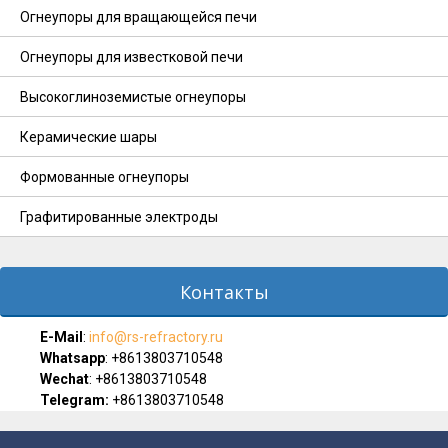
Огнеупоры для вращающейся печи
Огнеупоры для известковой печи
Высокоглиноземистые огнеупоры
Керамические шары
Формованные огнеупоры
Графитированные электроды
Контакты
E-Мail
:
info@rs-refractory.ru
Whatsapp
:
+8613803710548
Wechat
: +8613803710548
Telegram:
+8613803710548