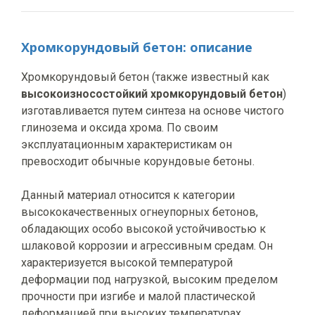
МПа ≥
Хромкорундовый бетон: описание
1450°C×3ч.
12
12
Прочность
Хромкорундовый бетон (также известный как
на сжатие
110°C×24ч.
40
40
высокоизносостойкий хромкорундовый бетон
)
МПа ≥
изготавливается путем синтеза на основе чистого
глинозема и оксида хрома. По своим
1450°C×3ч.
80
80
эксплуатационным характеристикам он
превосходит обычные корундовые бетоны.
Линейный
изменение
1450°C×3ч.
0,3
0,3
Данный материал относится к категории
% ≤
высококачественных огнеупорных бетонов,
обладающих особо высокой устойчивостью к
шлаковой коррозии и агрессивным средам. Он
характеризуется высокой температурой
деформации под нагрузкой, высоким пределом
прочности при изгибе и малой пластической
деформацией при высоких температурах.