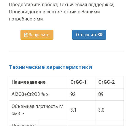
Предоставить проект; Техническая поддержка;
Производство в соответствии с Вашими
потребностями.
Запросить
Отправить
Технические характеристики
Наименавание
CrGC-1
CrGC-2
Al2O3+Cr2O3 % ≥
92
89
Объемная плотность г/
3.1
3.0
см3 ≥
Прочность
на изгиб
110°C×24ч.
7
7