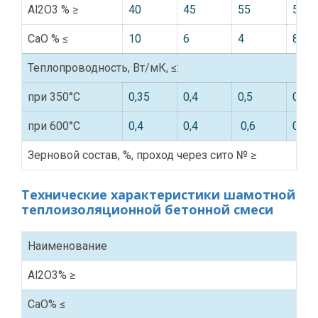
Al2O3 % ≥
40
45
55
50
CaO % ≤
10
6
4
8
Теплопроводность, Вт/мК, ≤:
при 350°C
0,35
0,4
0,5
0,6
при 600°C
0,4
0,4
0,6
0,6
Зерновой состав, %, проход через сито № ≥
№ 3
100
100
100
100
Технические характеристики шамотной
теплоизоляционной бетонной смеси
№ 2
95
95
95
95
№ 0,063
25
20
25
25
Наименование
LW
Кажущаяся
Al2O3% ≥
3
плотность, г/
0,6
0,9
1,2
1,3
CaO% ≤
3
см3, ≤