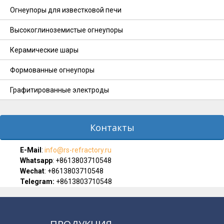
Огнеупоры для известковой печи
Высокоглиноземистые огнеупоры
Керамические шары
Формованные огнеупоры
Графитированные электроды
Контакты
E-Мail
:
info@rs-refractory.ru
Whatsapp
:
+8613803710548
Wechat
: +8613803710548
Telegram:
+8613803710548