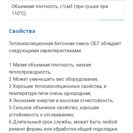
Объемная плотность, г/см3 (при сушке при
Предел
1,
110°C)
прочности при
1/100
5/100
2/100
9/11
сжатии, Н/мм2,
при
≥
Свойства
сушке
6
при
Дополнительная
Теплоизоляционная бетонная смесь СБТ обладает
110°C
линейная
следующими характеристиками:
Предел прочности при сжатии, МПа, ≥:
усадка, %, при
1/1200
1/1300
1/1550
1/14
после
температуре, °C
1 Малая объемная плотность, низкая
сжигания
≤
4
теплопроводность;
при
2 Может уменьшить вес оборудования;
1000°C
3 Хорошие теплоизоляционные свойства, и
Линейная усадка, %, ≤
11
температура печи очень однородная;
4 Экономия энергии и высокая огнестойкость;
Рабочая температура °C
1
5 Сильное объемное свойство, хорошая
устойчивость к отслаиванию;
6 Длительный срок службы, может быть любой
ремонт формы или обработка общей подкладки.