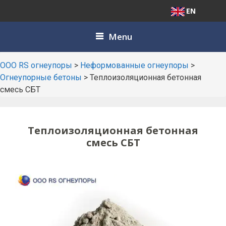
EN
Skip
Menu
to
content
ООО RS огнеупоры
>
Неформованные огнеупоры
>
Огнеупорные бетоны
>
Теплоизоляционная бетонная
смесь СБТ
Теплоизоляционная бетонная
смесь СБТ