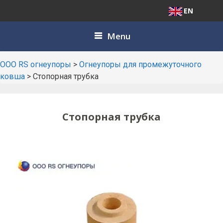
EN
Skip
Menu
to
content
ООО RS огнеупоры
>
Огнеупоры для промежуточного
ковша
>
Стопорная трубка
Стопорная трубка