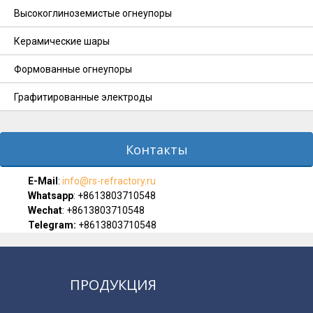
Высокоглиноземистые огнеупоры
Керамические шары
Формованные огнеупоры
Графитированные электроды
Контакты
E-Мail
:
info@rs-refractory.ru
Whatsapp
:
+8613803710548
Wechat
: +8613803710548
Telegram:
+8613803710548
ПРОДУКЦИЯ