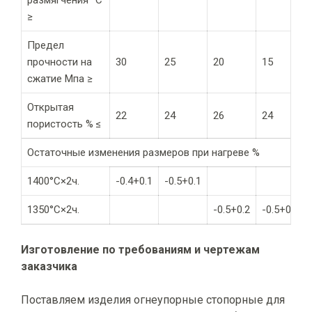
размягчения °C
≥
Предел
прочности на
30
25
20
15
сжатие Мпа ≥
Открытая
22
24
26
24
пористость %
≤
Остаточные изменения размеров при нагреве %
1400°C×2ч.
-0.4+0.1
-0.5+0.1
1350°C×2ч.
-0.5+0.2
-0.5+0.2
Изготовление по требованиям и чертежам
заказчика
Поставляем изделия огнеупорные стопорные для