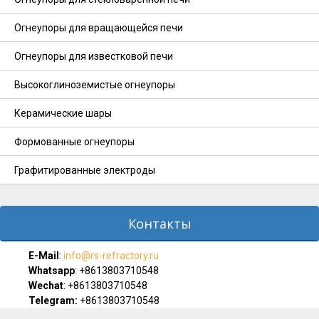
Огнеупоры для вращающейся печи
Огнеупоры для известковой печи
Высокоглиноземистые огнеупоры
Керамические шары
Формованные огнеупоры
Графитированные электроды
Контакты
E-Мail
:
info@rs-refractory.ru
Whatsapp
:
+8613803710548
Wechat
: +8613803710548
Telegram:
+8613803710548