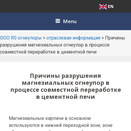
EN
Skip
Menu
to
content
ООО RS огнеупоры
>
отраслевая информация
>
Причины
разрушения магнезиальных огнеупор в процессе
совместной переработке в цементной печи
Причины разрушения
магнезиальных огнеупор в
процессе совместной переработке
в цементной печи
Магнезиальные кирпичи в основном
используются в нижней переходной зоне, зоне