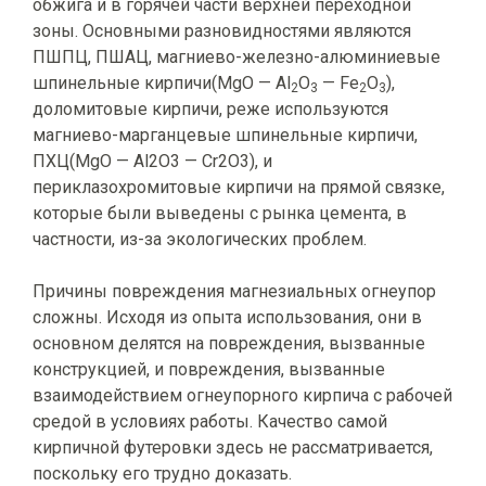
обжига и в горячей части верхней переходной
зоны. Основными разновидностями являются
ПШПЦ, ПШАЦ, магниево-железно-алюминиевые
шпинельные кирпичи(MgO — Al
O
— Fe
O
),
2
3
2
3
доломитовые кирпичи, реже используются
магниево-марганцевые шпинельные кирпичи,
ПХЦ(MgO — Al2O3 — Cr2O3), и
периклазохромитовые кирпичи на прямой связке,
которые были выведены с рынка цемента, в
частности, из-за экологических проблем.
Причины повреждения магнезиальных огнеупор
сложны. Исходя из опыта использования, они в
основном делятся на повреждения, вызванные
конструкцией, и повреждения, вызванные
взаимодействием огнеупорного кирпича с рабочей
средой в условиях работы. Качество самой
кирпичной футеровки здесь не рассматривается,
поскольку его трудно доказать.