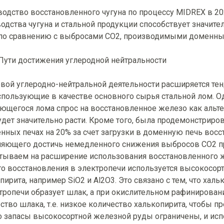
одство восстановленного чугуна по процессу MIDREX в 2020
одства чугуна и стальной продукции способствует значит
т по сравнению с выбросами CO2, производимыми доменн
Пути достижения углеродной нейтральности
вой углеродно-нейтральной деятельности расширяется т
спользующие в качестве основного сырья стальной лом. О
ющегося лома спрос на восстановленное железо как альт
дет значительно расти. Кроме того, была продемонстриро
нных печах на 20% за счет загрузки в доменную печь восст
ляющего достичь немедленного снижения выбросов CO2 п
тываем на расширение использования восстановленного ж
о восстановления в электропечи используется высокосор
пирита, например SiO2 и Al2O3. Это связано с тем, что ха
тропечи образует шлак, а при окислительном рафинирован
ство шлака, т.е. низкое количество халькопирита, чтобы 
 запасы высокосортной железной руды ограничены, и исп