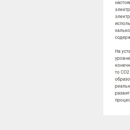
настоя
электр
электр
исполь
халько
содерж
На уст
уровне
конечн
то СО2
образо
реальн
развит
процес