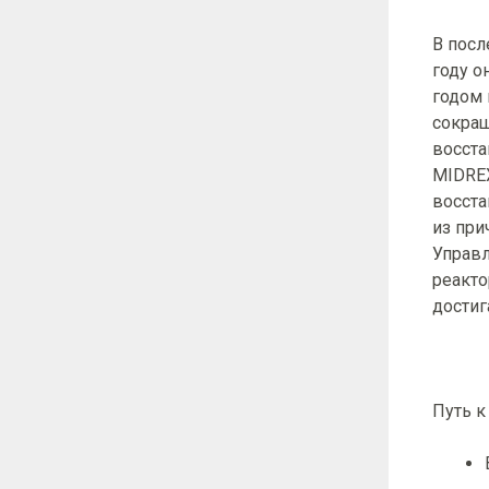
В посл
году о
годом 
сокращ
восста
MIDREX
восста
из при
Управл
реакто
достиг
Путь к