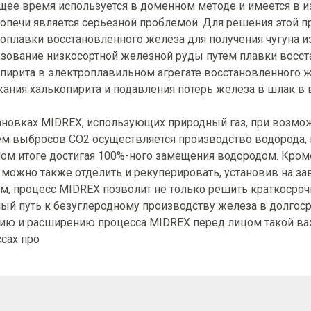
щее время используется в доменном методе и имеется в и
опечи является серьезной проблемой. Для решения этой
оплавки восстановленного железа для получения чугуна и
зование низкосортной железной руды путем плавки восс
пирита в электроплавильном агрегате восстановленного ж
ания халькопирита и подавления потерь железа в шлак в 
ановках MIDREX, использующих природный газ, при возмо
м выбросов CO2 осуществляется производство водорода, 
ом итоге достигая 100%-ного замещения водородом. Кроме 
 можно также отделить и рекуперировать, установив на з
м, процесс MIDREX позволит не только решить краткосро
ый путь к безуглеродному производству железа в долгос
ию и расширению процесса MIDREX перед лицом такой важ
сах про