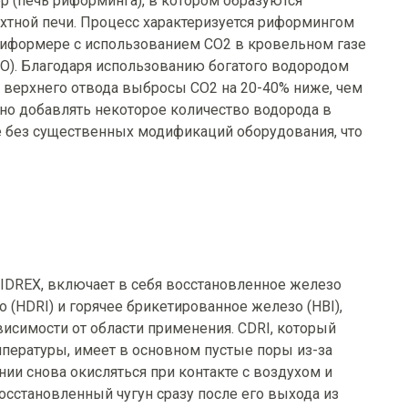
р (печь риформинга), в котором образуются
хтной печи. Процесс характеризуется риформингом
в риформере с использованием CO2 в кровельном газе
CO). Благодаря использованию богатого водородом
 верхнего отвода выбросы CO2 на 20-40% ниже, чем
но добавлять некоторое количество водорода в
е без существенных модификаций оборудования, что
IDREX, включает в себя восстановленное железо
 (HDRI) и горячее брикетированное железо (HBI),
исимости от области применения. CDRI, который
пературы, имеет в основном пустые поры из-за
ии снова окисляться при контакте с воздухом и
осстановленный чугун сразу после его выхода из