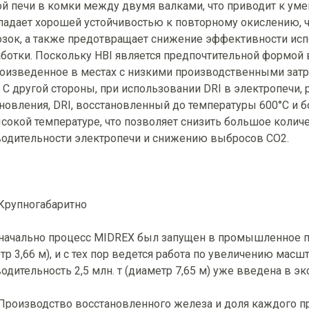
й печи в комки между двумя валками, что приводит к уме
ладает хорошей устойчивостью к повторному окислению, ч
зок, а также предотвращает снижение эффективности исп
ботки. Поскольку HBI является предпочтительной формой 
роизведенное в местах с низкими производственными затр
 С другой стороны, при использовании DRI в электропечи,
новления, DRI, восстановленный до температуры 600°C и б
сокой температуре, что позволяет снизить большое коли
одительности электропечи и снижению выбросов CO2.
Крупногабаритно
ачально процесс MIDREX был запущен в промышленное пр
тр 3,66 м), и с тех пор ведется работа по увеличению мас
одительность 2,5 млн. т (диаметр 7,65 м) уже введена в э
Производство восстановленного железа и доля каждого п