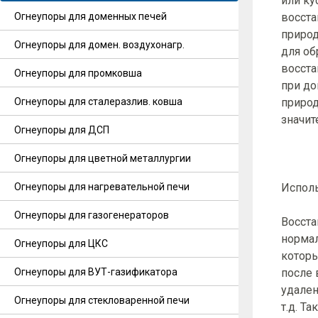
или ку
Огнеупоры для доменных печей
восста
природ
Огнеупоры для домен. воздухонагр.
для об
восста
Огнеупоры для промковша
при до
Огнеупоры для сталеразлив. ковша
природ
значит
Огнеупоры для ДСП
Огнеупоры для цветной металлургии
Огнеупоры для нагревательной печи
Испол
Огнеупоры для газогенераторов
Восста
нормал
Огнеупоры для ЦКС
которы
Огнеупоры для ВУТ-газификатора
после 
удален
Огнеупоры для стекловаренной печи
т.д. Т