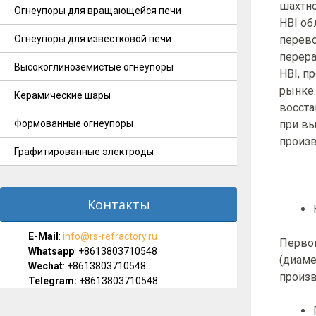
шахтно
Огнеупоры для вращающейся печи
HBI об
Огнеупоры для известковой печи
перево
перера
Высокоглиноземистые огнеупоры
HBI, п
рынке.
Керамические шары
восста
Формованные огнеупоры
при вы
произв
Графитированные электроды
Контакты
E-Мail
:
info@rs-refractory.ru
Первон
Whatsapp
:
+8613803710548
(диаме
Wechat
: +8613803710548
произв
Telegram:
+8613803710548