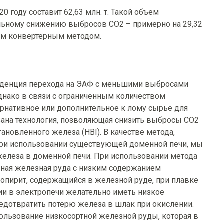
 году составит 62,63 млн. т. Такой объем
ельному снижению выбросов CO2 – примерно на 29,32
ым конвертерным методом.
енденция перехода на ЭАФ с меньшими выбросами
днако в связи с ограниченным количеством
ернативное или дополнительное к лому сырье для
вана технология, позволяющая снизить выбросы CO2
ановленного железа (HBI). В качестве метода,
ри использовании существующей доменной печи, мы
елеза в доменной печи. При использовании метода
тная железная руда с низким содержанием
лькопирит, содержащийся в железной руде, при плавке
ии в электропечи желательно иметь низкое
предотвратить потерю железа в шлак при окислении.
ользование низкосортной железной руды, которая в