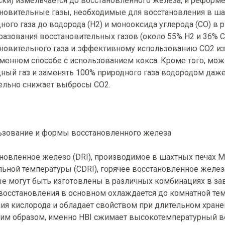
ски) измельчается до восстановленного железа, и реформе
новительные газы, необходимые для восстановления в ша
ного газа до водорода (H2) и монооксида углерода (CO) 
разования восстановительных газов (около 55% H2 и 36% 
новительного газа и эффективному использованию CO2 из
менном способе с использованием кокса. Кроме того, мож
ный газ и заменять 100% природного газа водородом даж
ельно снижает выбросы CO2.
ьзование и формы восстановленного железа
новленное железо (DRI), производимое в шахтных печах M
ьной температуры (CDRI), горячее восстановленное железо
е могут быть изготовлены в различных комбинациях в зав
восстановления в основном охлаждается до комнатной тем
ия кислорода и обладает свойством при длительном хранен
аким образом, именно HBI сжимает высокотемпературный в