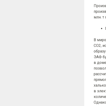
Произв
произв
млн. 
В миро
СО2, и
образу
ЭАФ бу
в доме
позво
рассчи
прямог
халько
в элек
количе
Однако