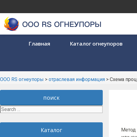
Skip
to
content
Главная
Каталог огнеупоров
ООО RS огнеупоры
>
отраслевая информация
>
Схема проц
поиск
Search
for:
Каталог
Метод 