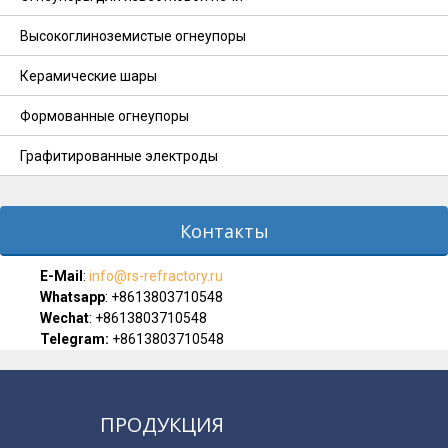
Высокоглиноземистые огнеупоры
Керамические шары
Формованные огнеупоры
Графитированные электроды
Контакты
E-Мail
:
info@rs-refractory.ru
Whatsapp
:
+8613803710548
Wechat
: +8613803710548
Telegram:
+8613803710548
ПРОДУКЦИЯ