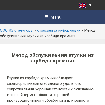
EN
Skip
Menu
to
content
ООО RS огнеупоры
>
отраслевая информация
>
Метод
обслуживания втулки из карбида кремния
Метод обслуживания втулки из
карбида кремния
Втулка из карбида кремния обладает
характеристиками стабильного удельного
сопротивления, хорошей стойкости к окислению,
высокой термостойкости, хорошей
производительности обработки и длительного