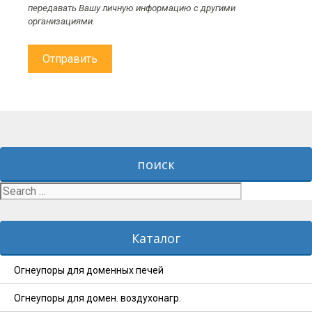
передавать Вашу личную информацию с другими
организациями.
поиск
Search
for:
Каталог
Огнеупоры для доменных печей
Огнеупоры для домен. воздухонагр.