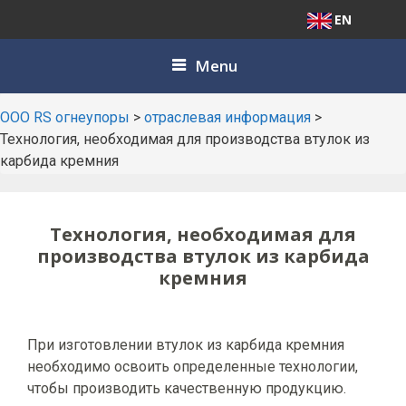
EN
Skip
Menu
to
content
ООО RS огнеупоры
>
отраслевая информация
>
Технология, необходимая для производства втулок из
карбида кремния
Технология, необходимая для
производства втулок из карбида
кремния
При изготовлении втулок из карбида кремния
необходимо освоить определенные технологии,
чтобы производить качественную продукцию.