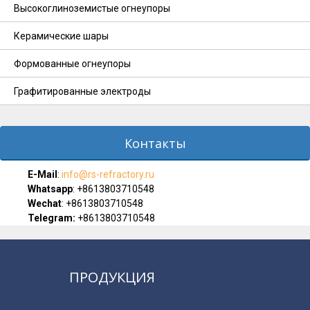
Высокоглиноземистые огнеупоры
Керамические шары
Формованные огнеупоры
Графитированные электроды
Контакты
E-Мail
:
info@rs-refractory.ru
Whatsapp
:
+8613803710548
Wechat
: +8613803710548
Telegram:
+8613803710548
ПРОДУКЦИЯ